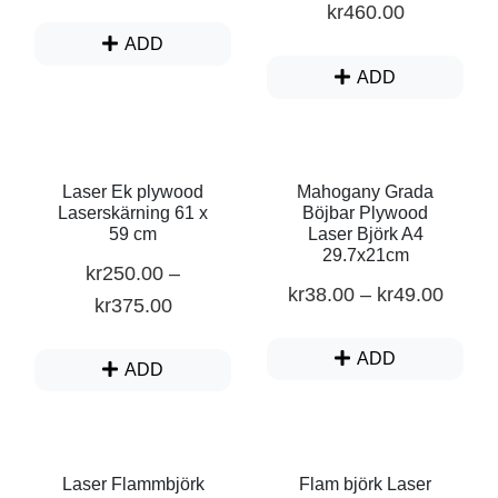
kr
460.00
ADD
ADD
Laser Ek plywood
Mahogany Grada
Laserskärning 61 x
Böjbar Plywood
59 cm
Laser Björk A4
29.7x21cm
kr
250.00
–
kr
38.00
–
kr
49.00
kr
375.00
ADD
ADD
Laser Flammbjörk
Flam björk Laser