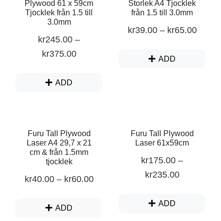
Plywood 61 x 59cm
Storlek A4 Tjocklek
Tjocklek från 1.5 till
från 1.5 till 3.0mm
3.0mm
kr
39.00
–
kr
65.00
kr
245.00
–
kr
375.00
ADD
ADD
Furu Tall Plywood
Furu Tall Plywood
Laser A4 29,7 x 21
Laser 61x59cm
cm & från 1.5mm
kr
175.00
–
tjocklek
kr
235.00
kr
40.00
–
kr
60.00
ADD
ADD