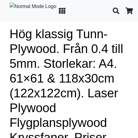
Hög klassig Tunn-
Laser plywood
Plywood. Från 0.4 till
Produkt beskrivningar
5mm. Storlekar: A4.
Flygplansplywood
61×61 & 118x30cm
Special plywood
(122x122cm). Laser
Plywood
Mahogany GRADA
Flygplansplywood
Faner
Kryssfaner. Priser