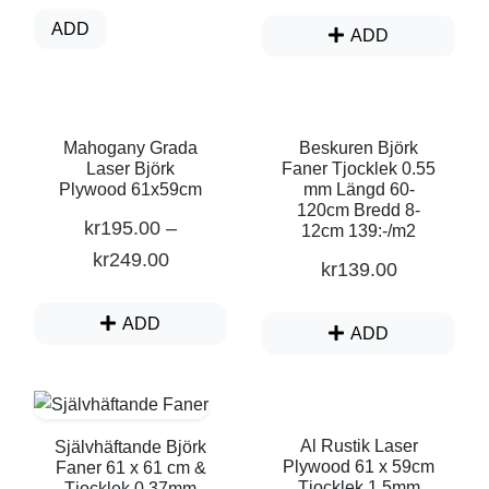
ADD
ADD
Mahogany Grada
Beskuren Björk
Laser Björk
Faner Tjocklek 0.55
Plywood 61x59cm
mm Längd 60-
120cm Bredd 8-
kr
195.00
–
12cm 139:-/m2
kr
249.00
kr
139.00
ADD
ADD
Al Rustik Laser
Självhäftande Björk
Plywood 61 x 59cm
Faner 61 x 61 cm &
Tjocklek 1.5mm
Tjocklek 0.37mm