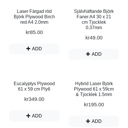
Laser Färgad röd
Självhäftande Björk
Björk Plywood Birch
Faner A4 30 x 21
red A4 2.0mm
cm Tjocklek
0.37mm
kr
85.00
kr
49.00
ADD
ADD
Eucalyptys Plywood
Hybrid Laser Björk
61 x 59 cm Ply6
Plywood 61 x 59cm
& Tjocklek 1.5mm
kr
349.00
kr
195.00
ADD
ADD