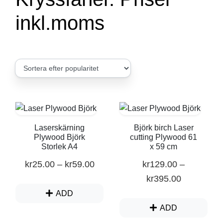
Övrig information & tipps
inkl.moms
Bild bank
Fynd hörna
Laserskärning
Björk birch Laser
Plywood Björk
cutting Plywood 61
Storlek A4
x 59 cm
kr
25.00
–
kr
59.00
kr
129.00
–
kr
395.00
ADD
ADD