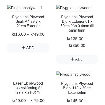
Flygplans Plywood
Flygplans Plywood
Björk A4 29.7 x
Björk Exteriör 61 x
21cm Exteriör
59cm från 0.4mm till
5mm tunn
kr
16.00
–
kr
49.00
kr
135.00
–
kr
350.00
ADD
ADD
Laser Ek plywood
Flygplans Plywood
Laserskärning A4
Björk 118 x 30cm
29.7 x 21.0cm
Exteriörlim
kr
49.00
–
kr
75.00
kr
145.00
–