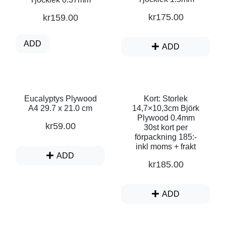
kr
175.00
kr
159.00
ADD
ADD
Eucalyptys Plywood
Kort: Storlek
A4 29.7 x 21.0 cm
14,7×10,3cm Björk
Plywood 0.4mm
kr
59.00
30st kort per
förpackning 185:-
inkl moms + frakt
ADD
kr
185.00
ADD