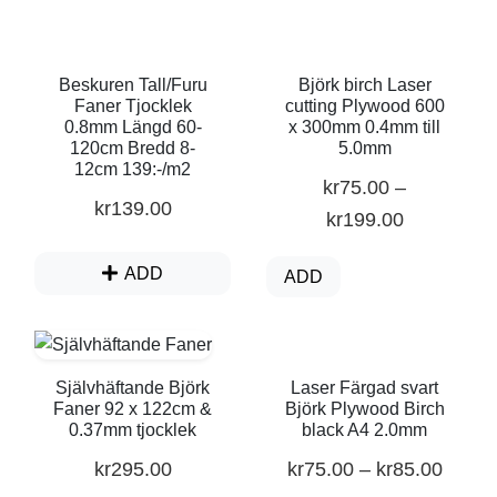
Beskuren Tall/Furu
Björk birch Laser
Faner Tjocklek
cutting Plywood 600
0.8mm Längd 60-
x 300mm 0.4mm till
120cm Bredd 8-
5.0mm
12cm 139:-/m2
kr
75.00
–
kr
139.00
kr
199.00
ADD
ADD
Laser Färgad svart
Självhäftande Björk
Björk Plywood Birch
Faner 92 x 122cm &
black A4 2.0mm
0.37mm tjocklek
kr
75.00
–
kr
85.00
kr
295.00