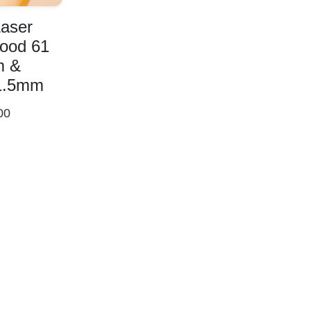
Laser
wood 61
m &
 1.5mm
00