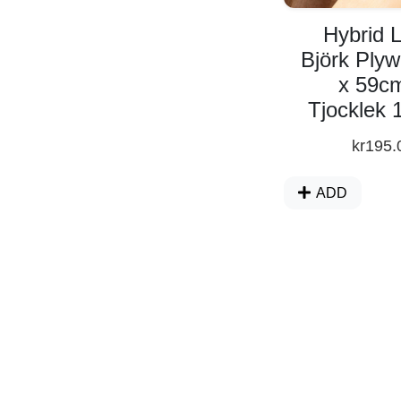
Övrig information & tipps
Hybrid 
Björk Ply
Bild bank
x 59c
Tjocklek
Fynd hörna
kr
195.
ADD