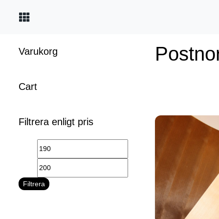
Postno
Laser plywood
Varukorg
Produkt beskrivningar
Cart
Flygplansplywood
Filtrera enligt pris
Special plywood
Mahogany GRADA
Filtrera
Faner