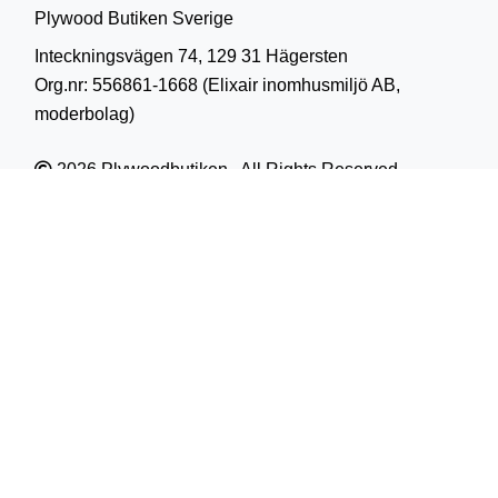
Plywood Butiken Sverige
Inteckningsvägen 74, 129 31 Hägersten
Org.nr: 556861-1668 (Elixair inomhusmiljö AB,
moderbolag)
2026 Plywoodbutiken . All Rights Reserved
Design Mainostoimisto BrandX
brandx.fi
Klicka här: Om oss Plywood Butiken Sverige
Klicka här: Produkt beskrivningar 2020
Kontakta oss
Telefon: 08-410 219 00
Email:
info@plywoodbutiken.se